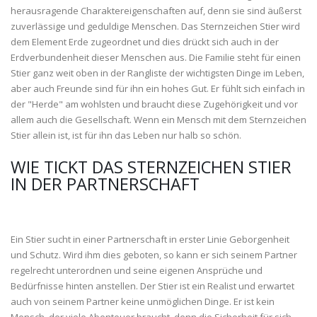
herausragende Charaktereigenschaften auf, denn sie sind äußerst
zuverlässige und geduldige Menschen. Das Sternzeichen Stier wird
dem Element Erde zugeordnet und dies drückt sich auch in der
Erdverbundenheit dieser Menschen aus. Die Familie steht für einen
Stier ganz weit oben in der Rangliste der wichtigsten Dinge im Leben,
aber auch Freunde sind für ihn ein hohes Gut. Er fühlt sich einfach in
der "Herde" am wohlsten und braucht diese Zugehörigkeit und vor
allem auch die Gesellschaft. Wenn ein Mensch mit dem Sternzeichen
Stier allein ist, ist für ihn das Leben nur halb so schön.
WIE TICKT DAS STERNZEICHEN STIER
IN DER PARTNERSCHAFT
Ein Stier sucht in einer Partnerschaft in erster Linie Geborgenheit
und Schutz. Wird ihm dies geboten, so kann er sich seinem Partner
regelrecht unterordnen und seine eigenen Ansprüche und
Bedürfnisse hinten anstellen. Der Stier ist ein Realist und erwartet
auch von seinem Partner keine unmöglichen Dinge. Er ist kein
Mensch, der viele Abenteuer braucht, denn die Sicherheit für sich